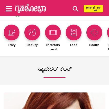
⚲
ಸಬ್ ಸ್ಕ್ರೈಬ್
Story
Beauty
Entertain
Food
Health
ment
ನ್ಯಾಚುರಲ್ ಕಲರ್