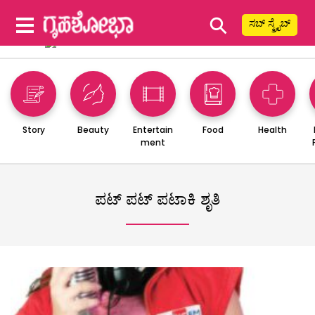
⚲
ಸಬ್ ಸ್ಕ್ರೈಬ್
Story
Beauty
Entertain
Food
Health
ment
ಪಟ್ ಪಟ್ ಪಟಾಕಿ ಶೃತಿ