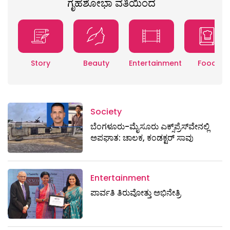
ಗೃಹಶೋಭಾ ವತಿಯಿಂದ
Story
Beauty
Entertainment
Food
Society
ಬೆಂಗಳೂರು-ಮೈಸೂರು ಎಕ್ಸ್​ಪ್ರೆಸ್‌ವೇನಲ್ಲಿ
ಅಪಘಾತ: ಚಾಲಕ, ಕಂಡಕ್ಟರ್ ಸಾವು
Entertainment
ಪಾರ್ವತಿ ತಿರುವೋತ್ತು ಅಭಿನೇತ್ರಿ