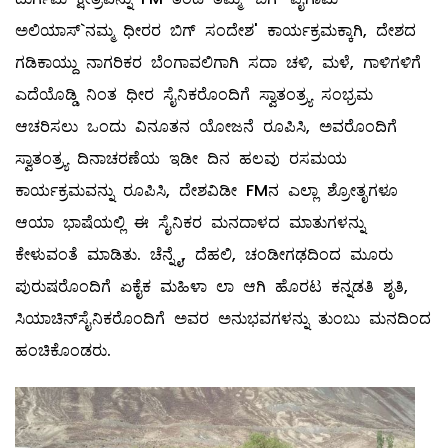
ಅಲಿಯಾಸ್‌`ನಮ್ಮ ಧೀರರ ಬಿಗ್‌ ಸಂದೇಶ' ಕಾರ್ಯಕ್ರಮಕ್ಕಾಗಿ, ದೇಶದ
ಗಡಿಕಾಯ್ದು ನಾಗರಿಕರ ಬೆಂಗಾವಲಿಗಾಗಿ ಸದಾ ಚಳಿ, ಮಳೆ, ಗಾಳಿಗಳಿಗೆ
ಎದೆಯೊಡ್ಡಿ ನಿಂತ ಧೀರ ಸೈನಿಕರೊಂದಿಗೆ ಸ್ವಾತಂತ್ರ್ಯ ಸಂಭ್ರಮ
ಆಚರಿಸಲು ಒಂದು ವಿನೂತನ ಯೋಜನೆ ರೂಪಿಸಿ, ಅವರೊಂದಿಗೆ
ಸ್ವಾತಂತ್ರ್ಯ ದಿನಾಚರಣೆಯ ಇಡೀ ದಿನ ಹಲವು ರಸಮಯ
ಕಾರ್ಯಕ್ರಮವನ್ನು ರೂಪಿಸಿ, ದೇಶವಿಡೀ FMನ ಎಲ್ಲಾ ಶ್ರೋತೃಗಳೂ
ಆಯಾ ಭಾಷೆಯಲ್ಲಿ ಈ ಸೈನಿಕರ ಮನದಾಳದ ಮಾತುಗಳನ್ನು
ಕೇಳುವಂತೆ ಮಾಡಿತು. ಚೆನ್ನೈ, ದೆಹಲಿ, ಚಂಡೀಗಢದಿಂದ ಮೂರು
ಪುರುಷರೊಂದಿಗೆ ಏಕೈಕ ಮಹಿಳಾ ಲಾ ಆಗಿ ಹೊರಟ ಕನ್ನಡತಿ ಶೃತಿ,
ಸಿಯಾಚಿನ್‌ಸೈನಿಕರೊಂದಿಗೆ ಅವರ ಅನುಭವಗಳನ್ನು ತುಂಬು ಮನದಿಂದ
ಹಂಚಿಕೊಂಡರು.