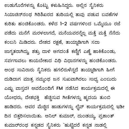
ಉಡುಗೊರೆಗಳನ್ನು ಕೊಟ್ಟು ಕಳುಹಿಸಿದ್ದರು. ಅಲ್ಲಿನ ಸೈನಿಕರು
ಸಿಯಾಚಿನ್‌ನಂಥ ಗಿರಿಶಿಖರದ ತುದಿಯಲ್ಲಿ ತಾವು ಪಡುವ ಬವಣೆಗಳ
ಕುರಿತು ಹಂಚಿಕೊಂಡರು. ಕಳೆದ 1-2 ವರ್ಷಗಳಿಂದ ಒಮ್ಮೆಯೂ ರಜೆ
ಪಡೆದು ಮನೆಗೆ ಮರಳಲಾಗದೆ, ಮನೆಯವರನ್ನೆಲ್ಲ ಮತ್ತೆ ಮತ್ತೆ ನೆನೆದು
ಕಂಬನಿ ಮಿಡಿದರು. ದೇಶದ ರಕ್ಷಣೆ, ತಾಯ್ನಾಡಿಗಾಗಿ ಸದಾ
ಜಾಗೃತರಾಗಿದ್ದು, ಶತ್ರು ದಾಳಿ ಆಗದಂತೆ ಕಣ್ಣಿಗೆ ಎಣ್ಣೆ ಹಾಕಿಕೊಂಡು,
ಸರ್ಪಗಾವಲು ಕಾಯಬೇಕಾದ ವಿಧಿ ವಿಧಾನಗಳನ್ನು ಹಂಚಿಕೊಂಡರು.
ಅಂಥ ಸಾವಿರಾರು ಸೈನಿಕರು ಹಗಲಿರುಳೆನ್ನದೆ ತಾಯ್ನಾಡಿಗಾಗಿ ಹೀಗೆ
ದುಡಿದಾಗ ಮಾತ್ರ ನಮ್ಮಂಥ ಜನ ಸುಖವಾಗಿರಲು ಸಾಧ್ಯ ಎಂಬುದು
ಎಷ್ಟು ವಾಸ್ತವ! ಅವರೊಂದಿಗೆ FM ನಡೆಸಿದ ಕಾರ್ಯಕ್ರಮದಲ್ಲಿ ಈ
ಯೋಧರು, ದೇಶಭಕ್ತಿ ಹೆಚ್ಚಿಸುವ ಗೀತೆಗಳನ್ನು ಹೃದಯ ತುಂಬಿ
ಹಾಡಿದರು. ಅವರ ಮೆಚ್ಚಿನ ಹಾಡುಗಳನ್ನು ಲೈವ್ ‌ಕಾರ್ಯಕ್ರಮದಲ್ಲಿ ಇಡೀ
ದಿನ ಬಿತ್ತರಿಸಲಾಯಿತು. ಅನಿಲ್ ಕುಮಾರ್‌, ದುಂಡಯ್ಯ, ಪ್ರಶಾಂತ್‌
ಕುಮಾರ್‌ರಂಥ ಕನ್ನಡದ ಸೈನಿಕರು `ಹುಟ್ಟಿದರೆ ಕನ್ನಡ ನಾಡಲ್ಲಿ