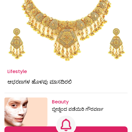
Lifestyle
ಆಭರಣಗಳ ಹೊಳಪು ಮಾಸದಿರಲಿ
Beauty
ಬ್ಲೀಚ್ನಿಂದ ಪಡೆಯಿರಿ ಗೌರವರ್ಣ