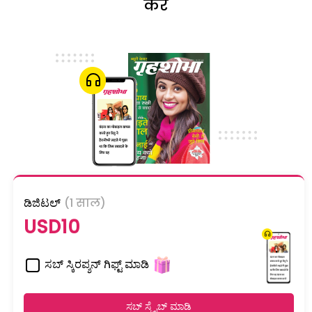
करें
ಡಿಜಿಟಲ್
(1 साल)
USD10
ಸಬ್ ಸ್ಕಿರಪ್ಶನ್ ಗಿಫ್ಟ್ ಮಾಡಿ
ಸಬ್ ಸ್ಕ್ರೈಬ್ ಮಾಡಿ