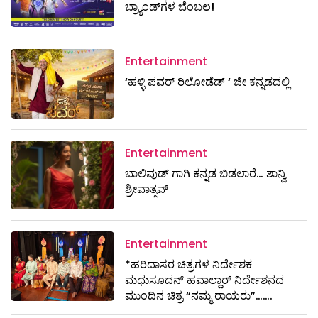
ಬ್ರ್ಯಾಂಡ್‌ಗಳ ಬೆಂಬಲ!
Entertainment
‘ಹಳ್ಳಿ ಪವರ್ ರಿಲೋಡೆಡ್ ‘ ಜೀ ಕನ್ನಡದಲ್ಲಿ
Entertainment
ಬಾಲಿವುಡ್ ಗಾಗಿ ಕನ್ನಡ ಬಿಡಲಾರೆ… ಶಾನ್ವಿ
ಶ್ರೀವಾತ್ಸವ್
Entertainment
*ಹರಿದಾಸರ ಚಿತ್ರಗಳ ನಿರ್ದೇಶಕ
ಮಧುಸೂದನ್ ಹವಾಲ್ದಾರ್ ನಿರ್ದೇಶನದ
ಮುಂದಿನ ಚಿತ್ರ “ನಮ್ಮ ರಾಯರು”…….