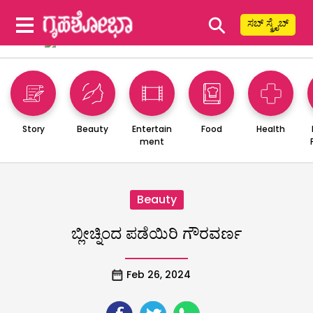
⚲
ಸಬ್ ಸ್ಕ್ರೈಬ್
Story
Beauty
Entertain
Food
Health
ment
Beauty
ಬ್ಲೀಚ್ನಿಂದ ಪಡೆಯಿರಿ ಗೌರವರ್ಣ
Feb 26, 2024