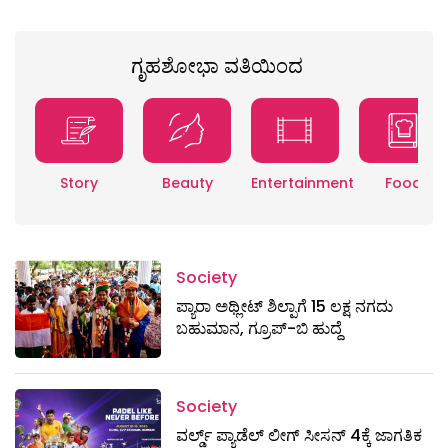
ಗೃಹಶೋಭಾ ವತಿಯಿಂದ
Story
Beauty
Entertainment
Food
Society
ಪ್ಯಾರಾ ಅಥ್ಲೀಟ್ ಶಿಲ್ಪಾಗೆ 15 ಲಕ್ಷ ನಗದು
ಬಹುಮಾನ, ಗ್ರೂಪ್-ಬಿ ಹುದ್ದೆ
Society
ವರ್ಲ್ಡ್ ಪ್ಯಾಡೆಲ್ ಲೀಗ್ ಸೀಸನ್ 4ಕ್ಕೆ ಜಾಗತಿಕ