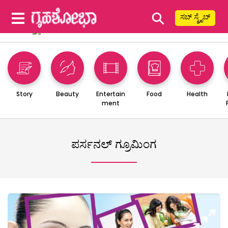
⚲
ಸಬ್ ಸ್ಕ್ರೈಬ್
Story
Beauty
Entertain
Food
Health
ment
ಪರ್ಸನಲ್ ಗ್ರೂಮಿಂಗ