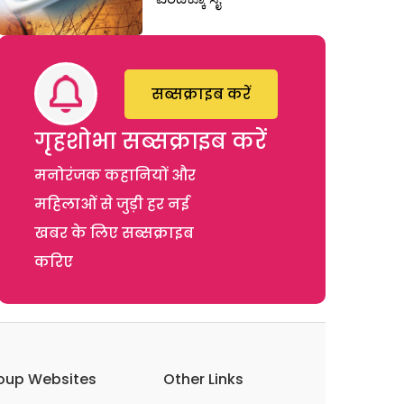
सब्सक्राइब करें
गृहशोभा सब्सक्राइब करें
मनोरंजक कहानियों और
महिलाओं से जुड़ी हर नई
खबर के लिए सब्सक्राइब
करिए
oup Websites
Other Links