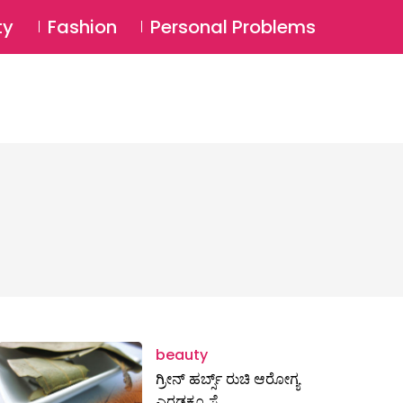
⚲
BSCRIBE
Login
ty
Fashion
Personal Problems
⚲
beauty
ಗ್ರೀನ್ ಹರ್ಬ್ಸ್ ರುಚಿ ಆರೋಗ್ಯ
ಎರಡಕ್ಕೂ ಸೈ