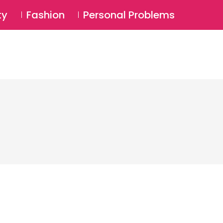
⚲
BSCRIBE
Login
ty
Fashion
Personal Problems
⚲