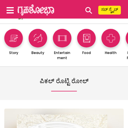
⚲
ಸಬ್ ಸ್ಕ್ರೈಬ್
Story
Beauty
Entertain
Food
Health
ment
ಪಿಕಲ್ ರೊಟ್ಟಿ ರೋಲ್