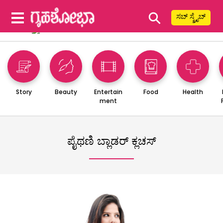
⚲
ಸಬ್ ಸ್ಕ್ರೈಬ್
Story
Beauty
Entertain
Food
Health
ment
ಪೈಥಣಿ ಬ್ಲಾಡರ್ ಕ್ಲಚಸ್