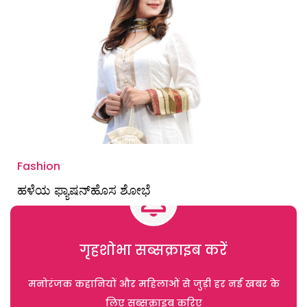
Fashion
ಹಳೆಯ ಫ್ಯಾಷನ್‌ಹೊಸ ಶೋಭೆ
गृहशोभा सब्सक्राइब करें
मनोरंजक कहानियों और महिलाओं से जुड़ी हर नई खबर के
लिए सब्सक्राइब करिए