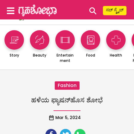
⚲
ಸಬ್ ಸ್ಕ್ರೈಬ್
Story
Beauty
Entertain
Food
Health
ment
Fashion
ಹಳೆಯ ಫ್ಯಾಷನ್‌ಹೊಸ ಶೋಭೆ
Mar 5, 2024