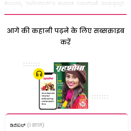
ಕೆಲಸವನ್ನು `ರಾಣೀಸ್‌ಪರ್ಸ್‌'ನ ತಯಾರಕ ನಿನಾದ್‌ರಾಣಿ ಮಾಡುತ್ತಿದ್ದಾರೆ.
आगे की कहानी पढ़ने के लिए सब्सक्राइब
करें
ಡಿಜಿಟಲ್
(1 साल)