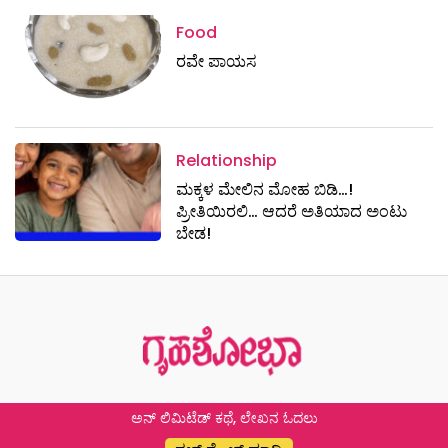
Food
ರವೇ ಪಾಯಸ
Relationship
ಮಕ್ಕಳ ಮೇಲಿನ ಮೋಹ ಬಿಡಿ…!
ಪ್ರೀತಿಯಿರಲಿ… ಆದರೆ ಅತಿಯಾದ ಅಂಟು
ಬೇಡ!
ಅನ್ ಲಿಮಿಟೆಡ್ ಕಥೆ, ಲೇಖನ ಓದಲು