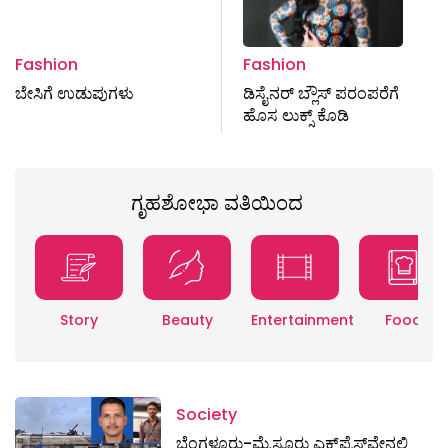
Fashion
Fashion
ಬೇಸಿಗೆ ಉಡುಪುಗಳು
ಡಿಸೈನರ್‌ ಬ್ಲೌಸ್‌ ಪರಂಪರೆಗೆ
ಹೊಸ ಲುಕ್ಸ್ ಕೊಡಿ
ಗೃಹಶೋಭಾ ವತಿಯಿಂದ
Story
Beauty
Entertainment
Food
Society
ಬೆಂಗಳೂರು-ಮೈಸೂರು ಎಕ್ಸ್​ಪ್ರೆಸ್‌ವೇನಲ್ಲಿ