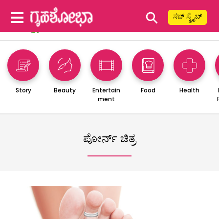
⚲
ಸಬ್ ಸ್ಕ್ರೈಬ್
Story
Beauty
Entertain
Food
Health
ment
ಪೋರ್ನ್ ಚಿತ್ರ