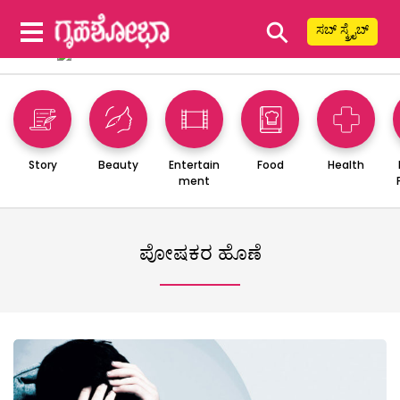
⚲
ಸಬ್ ಸ್ಕ್ರೈಬ್
Story
Beauty
Entertain
Food
Health
ment
ಪೋಷಕರ ಹೊಣೆ