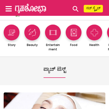
⚲
ಸಬ್ ಸ್ಕ್ರೈಬ್
Story
Beauty
Entertain
Food
Health
ment
ಪ್ಯಾಚ್ ಟೆಸ್ಟ್