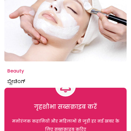
Beauty
ಬ್ಲೀಚಿಂಗ್
गृहशोभा सब्सक्राइब करें
मनोरंजक कहानियों और महिलाओं से जुड़ी हर नई खबर के
लिए सब्सक्राइब करिए