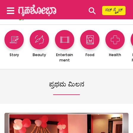
⚲
ಸಬ್ ಸ್ಕ್ರೈಬ್
Story
Beauty
Entertain
Food
Health
ment
ಪ್ರಥಮ ಮಿಲನ