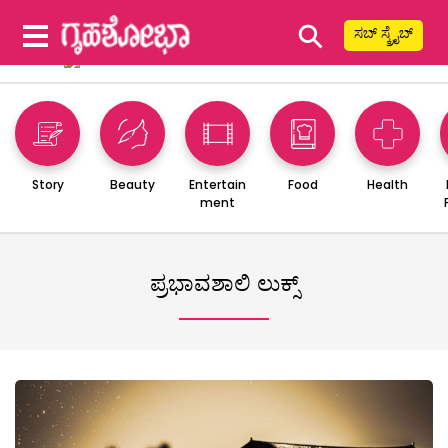
⚲
ಸಬ್ ಸ್ಕ್ರೈಬ್
Story
Beauty
Entertain
Food
Health
ment
ಪ್ರಭಾವಶಾಲಿ ಲುಕ್ಸ್