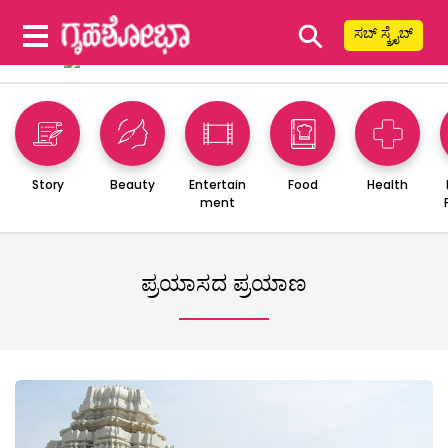
⚲
ಸಬ್ ಸ್ಕ್ರೈಬ್
Story
Beauty
Entertain
Food
Health
ment
ಪ್ರಯಾಸದ ಪ್ರಯಾಣ