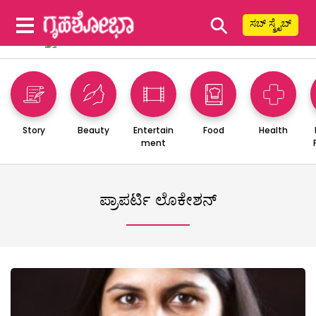
⚲
ಸಬ್ ಸ್ಕ್ರೈಬ್
Story
Beauty
Entertain
Food
Health
ment
ಪ್ರಾಪರ್ಟಿ ಲೊಕೇಶನ್