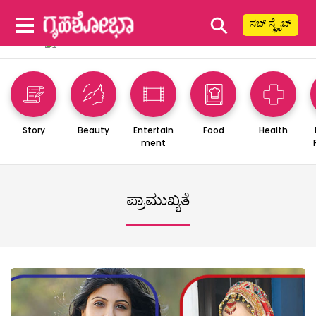
⚲
ಸಬ್ ಸ್ಕ್ರೈಬ್
Story
Beauty
Entertain
Food
Health
ment
ಪ್ರಾಮುಖ್ಯತೆ