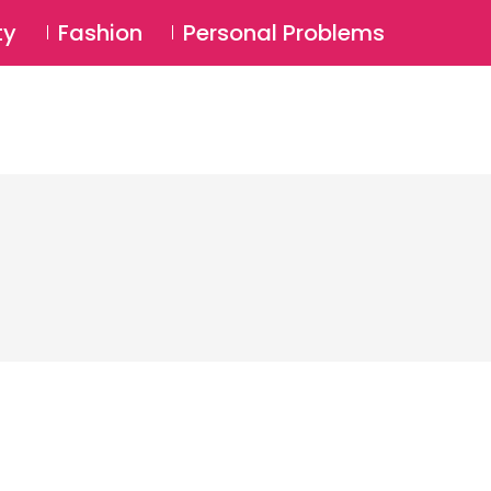
⚲
BSCRIBE
Login
ty
Fashion
Personal Problems
⚲