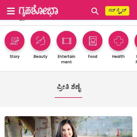
⚲
ಸಬ್ ಸ್ಕ್ರೈಬ್
Story
Beauty
Entertain
Food
Health
ment
ಪ್ರೀತಿ ಶೆಣೈ