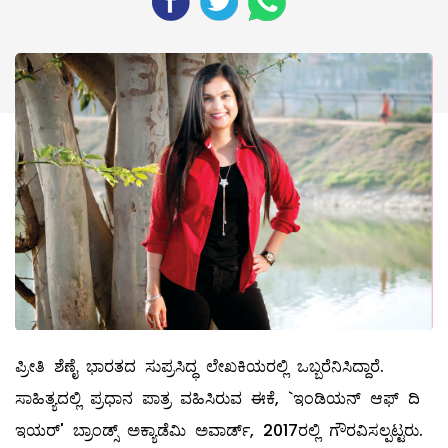
ಪ್ರೀತಿ ಶೆಣೈ ಭಾರತದ ಸುಪ್ರಸಿದ್ಧ ಲೇಖಕಿಯರಲ್ಲಿ ಒಬ್ಬರೆನಿಸಿದ್ದಾರೆ.
ಸಾಹಿತ್ಯದಲ್ಲಿ ಪ್ರಧಾನ ಪಾತ್ರ ವಹಿಸಿರುವ ಈಕೆ, `ಇಂಡಿಯನ್‌ ಆಫ್‌ ದಿ
ಇಯರ್‌' ಬ್ರಾಂಡ್ಸ್ ಅಕ್ಯಾಡೆಮಿ ಅವಾರ್ಡ್‌, 2017ರಲ್ಲಿ ಗೌರವಿಸಲ್ಪಟ್ಟರು.