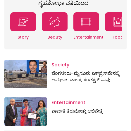
ಗೃಹಶೋಭಾ ವತಿಯಿಂದ
Story
Beauty
Entertainment
Food
Society
ಬೆಂಗಳೂರು-ಮೈಸೂರು ಎಕ್ಸ್​ಪ್ರೆಸ್‌ವೇನಲ್ಲಿ
ಅಪಘಾತ: ಚಾಲಕ, ಕಂಡಕ್ಟರ್ ಸಾವು
Entertainment
ಪಾರ್ವತಿ ತಿರುವೋತ್ತು ಅಭಿನೇತ್ರಿ