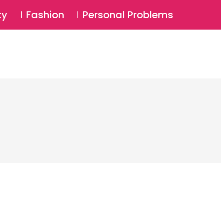
⚲
BSCRIBE
Login
ty
Fashion
Personal Problems
⚲