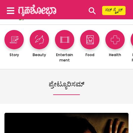
⚲
ಸಬ್ ಸ್ಕ್ರೈಬ್
Story
Beauty
Entertain
Food
Health
ment
ಪ್ರೇಟ್ಯೂರಿಸಮ್