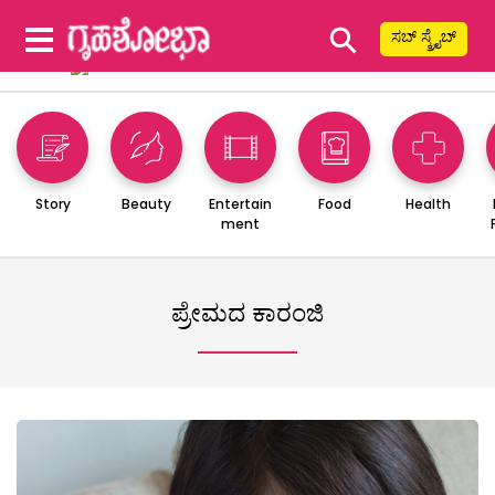
⚲
ಸಬ್ ಸ್ಕ್ರೈಬ್
Story
Beauty
Entertain
Food
Health
ment
ಪ್ರೇಮದ ಕಾರಂಜಿ