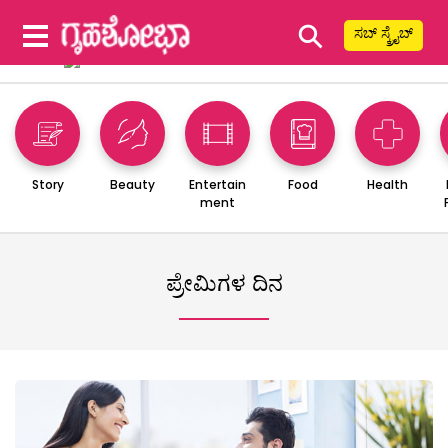
⚲
ಸಬ್ ಸ್ಕ್ರೈಬ್
Story
Beauty
Entertain
Food
Health
ment
ಪ್ರೇಮಿಗಳ ದಿನ