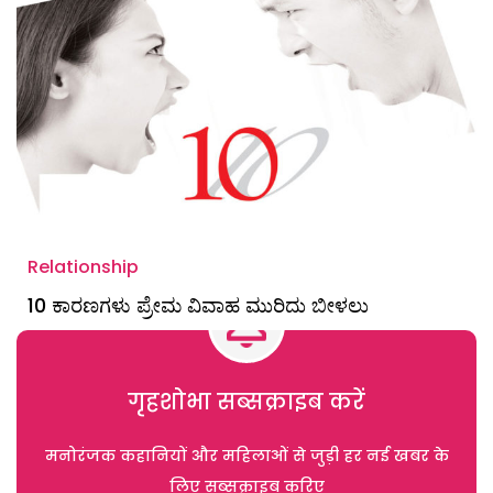
Relationship
10 ಕಾರಣಗಳು ಪ್ರೇಮ ವಿವಾಹ ಮುರಿದು ಬೀಳಲು
गृहशोभा सब्सक्राइब करें
मनोरंजक कहानियों और महिलाओं से जुड़ी हर नई खबर के
लिए सब्सक्राइब करिए