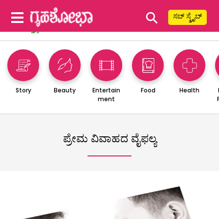
⚲
ಸಬ್ ಸ್ಕ್ರೈಬ್
Story
Beauty
Entertain
Food
Health
ment
ಪ್ರೇಮ ವಿವಾಹದ ವೈಫಲ್ಯ