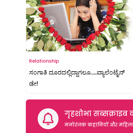
Relationship
ಸಂಗಾತಿ ದೂರದಲ್ಲಿದ್ದಾಗಲೂ…..ವ್ಯಾಲೆಂಟೈನ್
ಡೇ!
गृहशोभा सब्सक्राइब क
मनोरंजक कहानियों और महिलाओं