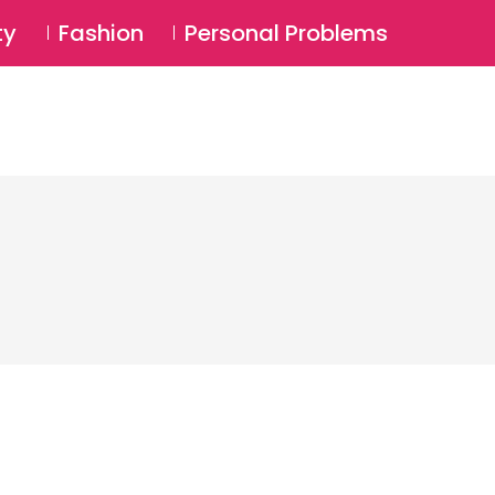
⚲
BSCRIBE
Login
ty
Fashion
Personal Problems
⚲