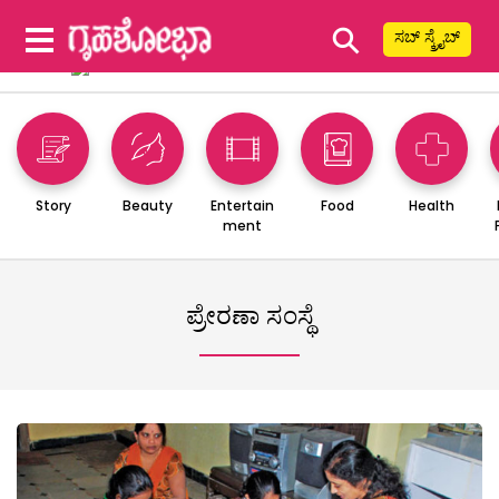
⚲
ಸಬ್ ಸ್ಕ್ರೈಬ್
Story
Beauty
Entertain
Food
Health
ment
ಪ್ರೇರಣಾ ಸಂಸ್ಥೆ