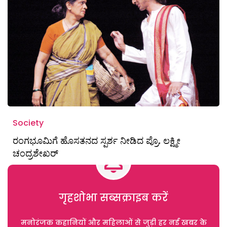
Society
ರಂಗಭೂಮಿಗೆ ಹೊಸತನದ ಸ್ಪರ್ಶ ನೀಡಿದ ಪ್ರೊ. ಲಕ್ಷ್ಮೀ
ಚಂದ್ರಶೇಖರ್
गृहशोभा सब्सक्राइब करें
मनोरंजक कहानियों और महिलाओं से जुड़ी हर नई खबर के