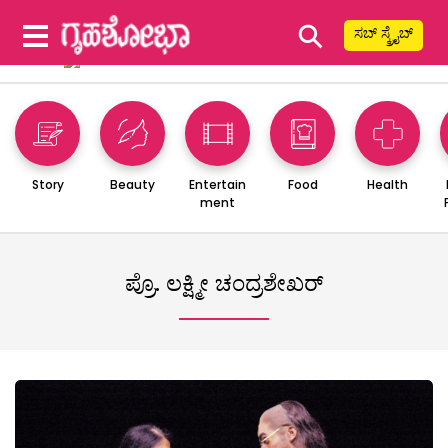
⚲
ಸಬ್ ಸ್ಕ್ರೈಬ್
Story
Beauty
Entertain
Food
Health
ment
ಪ್ರೊ. ಲಕ್ಷ್ಮೀ ಚಂದ್ರಶೇಖರ್