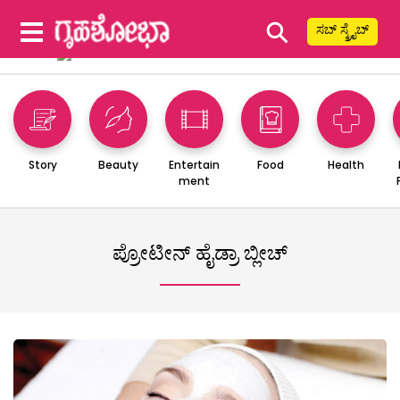
⚲
ಸಬ್ ಸ್ಕ್ರೈಬ್
Story
Beauty
Entertain
Food
Health
ment
ಪ್ರೋಟೀನ್ ಹೈಡ್ರಾ ಬ್ಲೀಚ್