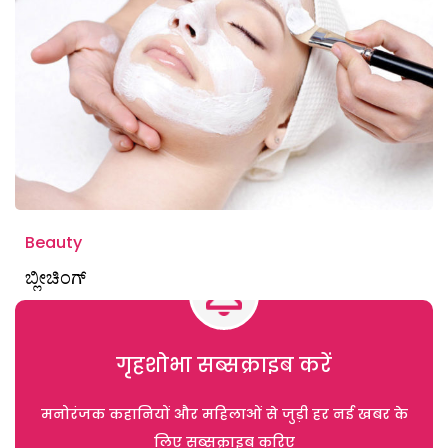
Beauty
ಬ್ಲೀಚಿಂಗ್
गृहशोभा सब्सक्राइब करें
मनोरंजक कहानियों और महिलाओं से जुड़ी हर नई खबर के
लिए सब्सक्राइब करिए