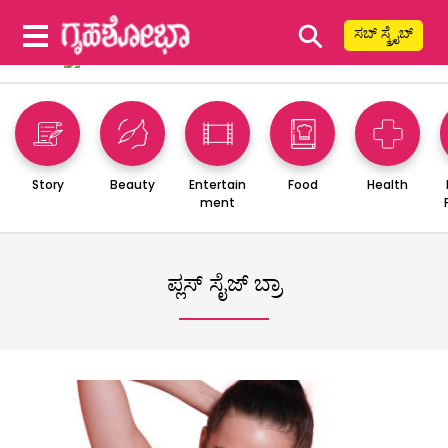
⚲
ಸಬ್ ಸ್ಕ್ರೈಬ್
Story
Beauty
Entertain
Food
Health
ment
ಪ್ಲಸ್ ಸೈಜ್ ಬ್ರಾ