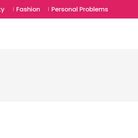
⚲
BSCRIBE
Login
ty
Fashion
Personal Problems
⚲