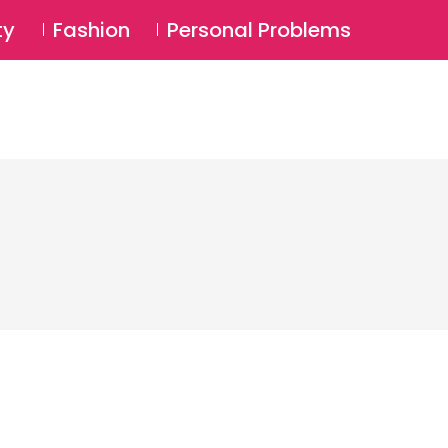
⚲
BSCRIBE
Login
ty
Fashion
Personal Problems
⚲