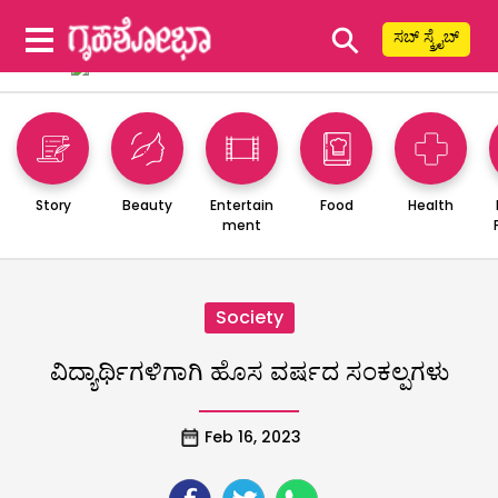
⚲
ಸಬ್ ಸ್ಕ್ರೈಬ್
Story
Beauty
Entertain
Food
Health
ment
Society
ವಿದ್ಯಾರ್ಥಿಗಳಿಗಾಗಿ ಹೊಸ ವರ್ಷದ ಸಂಕಲ್ಪಗಳು
Feb 16, 2023