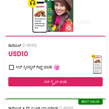
ಡಿಜಿಟಲ್
(1 साल)
USD10
ಸಬ್ ಸ್ಕಿರಪ್ಶನ್ ಗಿಫ್ಟ್ ಮಾಡಿ
ಸಬ್ ಸ್ಕ್ರೈಬ್ ಮಾಡಿ
ಡಿಜಿಟಲ್ + 12 ಪ್ರಿಂಟ್ ಮ್ಯಾಗಜೀನ್
(1 साल)