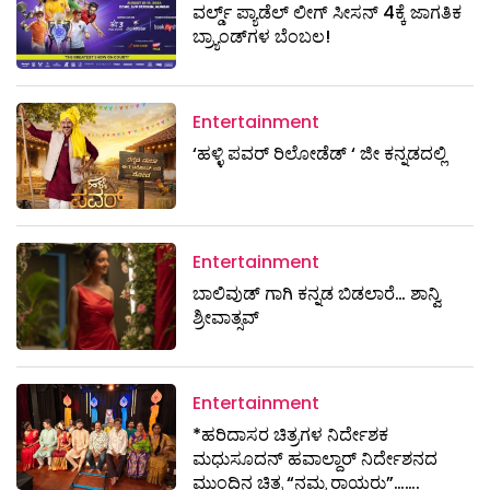
ವರ್ಲ್ಡ್ ಪ್ಯಾಡೆಲ್ ಲೀಗ್ ಸೀಸನ್ 4ಕ್ಕೆ ಜಾಗತಿಕ
ಬ್ರ್ಯಾಂಡ್‌ಗಳ ಬೆಂಬಲ!
Entertainment
‘ಹಳ್ಳಿ ಪವರ್ ರಿಲೋಡೆಡ್ ‘ ಜೀ ಕನ್ನಡದಲ್ಲಿ
Entertainment
ಬಾಲಿವುಡ್ ಗಾಗಿ ಕನ್ನಡ ಬಿಡಲಾರೆ… ಶಾನ್ವಿ
ಶ್ರೀವಾತ್ಸವ್
Entertainment
*ಹರಿದಾಸರ ಚಿತ್ರಗಳ ನಿರ್ದೇಶಕ
ಮಧುಸೂದನ್ ಹವಾಲ್ದಾರ್ ನಿರ್ದೇಶನದ
ಮುಂದಿನ ಚಿತ್ರ “ನಮ್ಮ ರಾಯರು”…….