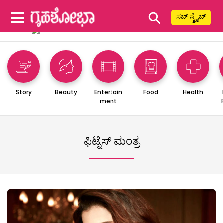
⚲
ಸಬ್ ಸ್ಕ್ರೈಬ್
Story
Beauty
Entertain
Food
Health
ment
ಫಿಟ್ನೆಸ್ ಮಂತ್ರ