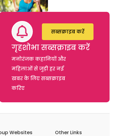
सब्सक्राइब करें
गृहशोभा सब्सक्राइब करें
मनोरंजक कहानियों और
महिलाओं से जुड़ी हर नई
खबर के लिए सब्सक्राइब
करिए
oup Websites
Other Links