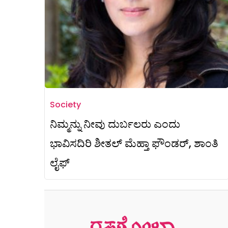
Society
ನಿಮ್ಮನ್ನು ನೀವು ದುರ್ಬಲರು ಎಂದು
ಭಾವಿಸದಿರಿ ಶೀತಲ್ ಮೆಹ್ತಾ ಫೌಂಡರ್, ಶಾಂತಿ
ಲೈಫ್