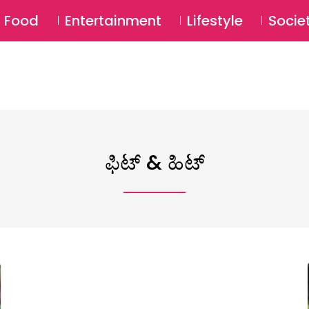
SU
Food
Entertainment
Lifestyle
Socie
ಫಿಟ್ & ಹಿಟ್