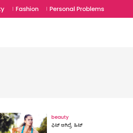
⚲
BSCRIBE
Login
ty
Fashion
Personal Problems
⚲
beauty
ಫಿಟ್‌ ಆಗಿದ್ರೆ ಹಿಟ್‌