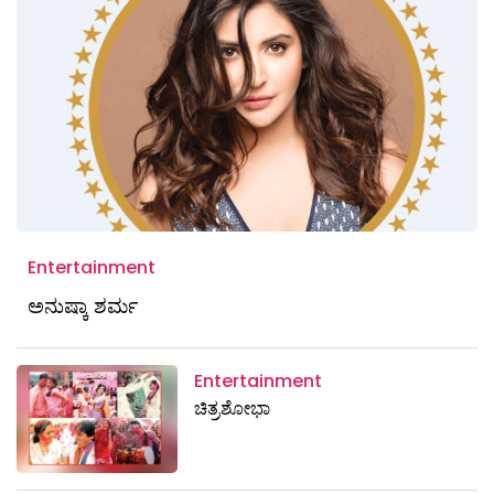
Entertainment
ಅನುಷ್ಕಾ ಶರ್ಮ
Entertainment
ಚಿತ್ರಶೋಭಾ