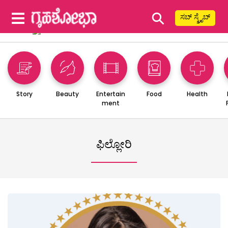
⚲
ಸಬ್ ಸ್ಕ್ರೈಬ್
Story
Beauty
Entertain
Food
Health
ment
ಫಿಲ್ಲೋರಿ