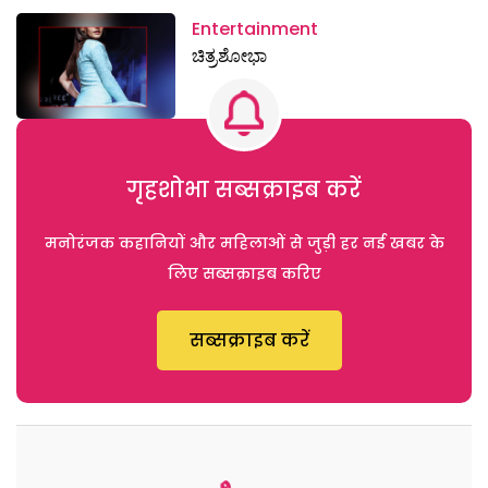
Entertainment
ಚಿತ್ರಶೋಭಾ
गृहशोभा सब्सक्राइब करें
मनोरंजक कहानियों और महिलाओं से जुड़ी हर नई खबर के
लिए सब्सक्राइब करिए
सब्सक्राइब करें