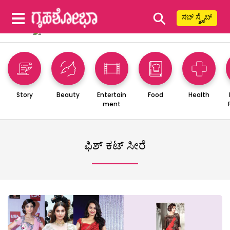
⚲
ಸಬ್ ಸ್ಕ್ರೈಬ್
Story
Beauty
Entertain
Food
Health
ment
ಫಿಶ್ ಕಟ್ ಸೀರೆ