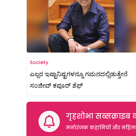
Society
ಎಲ್ಲರ ಇಷ್ಟಾನಿಷ್ಟಗಳನ್ನೂ ಗಮನದಲ್ಲಿಡುತ್ತೇನೆ
ಸಂಜೀವ್ ಕಪೂರ್ ಶೆಫ್
गृहशोभा सब्सक्राइब क
मनोरंजक कहानियों और महिलाओं