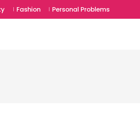
⚲
BSCRIBE
Login
ty
Fashion
Personal Problems
⚲