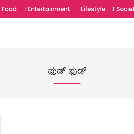
SU
Food
Entertainment
Lifestyle
Socie
ಫುಡ್ ಫುಡ್