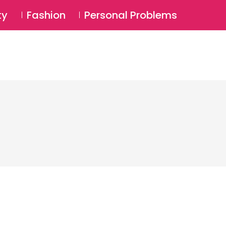
⚲
BSCRIBE
Login
ty
Fashion
Personal Problems
⚲