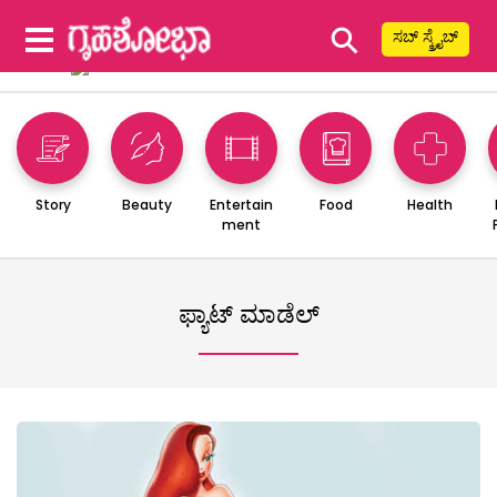
⚲
ಸಬ್ ಸ್ಕ್ರೈಬ್
Story
Beauty
Entertain
Food
Health
ment
ಫ್ಯಾಟ್ ಮಾಡೆಲ್