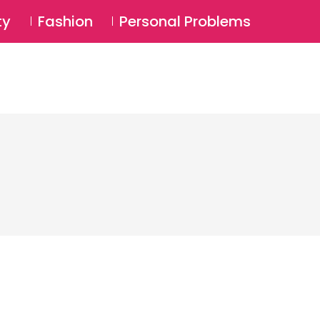
⚲
BSCRIBE
Login
ty
Fashion
Personal Problems
⚲