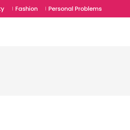
⚲
BSCRIBE
Login
ty
Fashion
Personal Problems
⚲