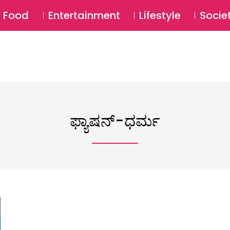
SU
Food
Entertainment
Lifestyle
Socie
ಫ್ಯಾಷನ್-ಧರ್ಮ