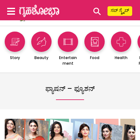
⚲
ಸಬ್ ಸ್ಕ್ರೈಬ್
Story
Beauty
Entertain
Food
Health
ment
ಫ್ಯಾಷನ್ – ಫ್ಯೂಶನ್