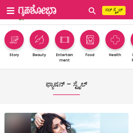
⚲
ಸಬ್ ಸ್ಕ್ರೈಬ್
Story
Beauty
Entertain
Food
Health
ment
ಫ್ಯಾಷನ್ – ಸ್ಟೈಲ್