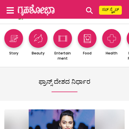
⚲
ಸಬ್ ಸ್ಕ್ರೈಬ್
Story
Beauty
Entertain
Food
Health
ment
ಫ್ರಾನ್ಸ್ ದೇಶದ ನಿರ್ಧಾರ