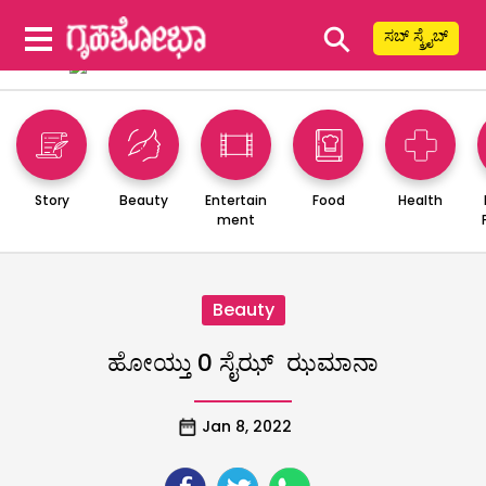
⚲
ಸಬ್ ಸ್ಕ್ರೈಬ್
Story
Beauty
Entertain
Food
Health
ment
Beauty
ಹೋಯ್ತು 0 ಸೈಝ್ ಝಮಾನಾ
Jan 8, 2022