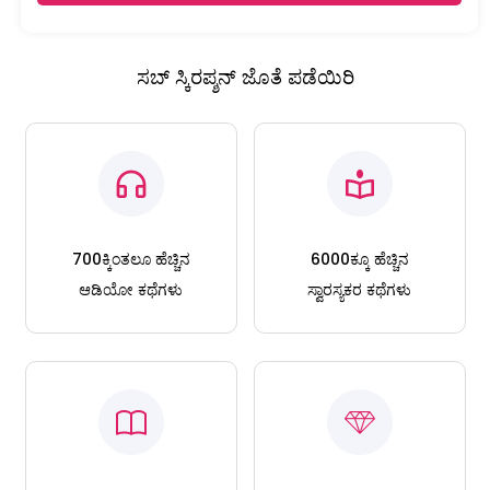
ಸಬ್ ಸ್ಕಿರಪ್ಶನ್ ಜೊತೆ ಪಡೆಯಿರಿ
700ಕ್ಕಿಂತಲೂ ಹೆಚ್ಚಿನ
6000ಕ್ಕೂ ಹೆಚ್ಚಿನ
ಆಡಿಯೋ ಕಥೆಗಳು
ಸ್ವಾರಸ್ಯಕರ ಕಥೆಗಳು