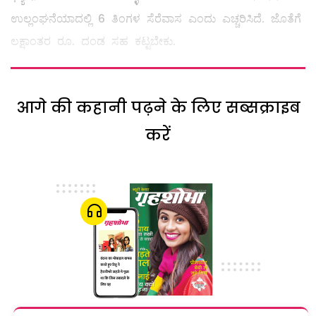
ಉಲ್ಲಂಘನೆಯಾದಲ್ಲಿ 6 ತಿಂಗಳ ಸೆರೆವಾಸ ಎಂದು ಎಚ್ಚರಿಸಿದೆ. ಜೊತೆಗೆ
ಲಕ್ಷಾಂತರ ರೂ. ದಂಡ ಸಹ ಕಟ್ಟಬೇಕು.
आगे की कहानी पढ़ने के लिए सब्सक्राइब
करें