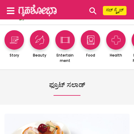
⚲
ಸಬ್ ಸ್ಕ್ರೈಬ್
Story
Beauty
Entertain
Food
Health
ment
ಫ್ರೂಟ್ ಸಲಾಡ್