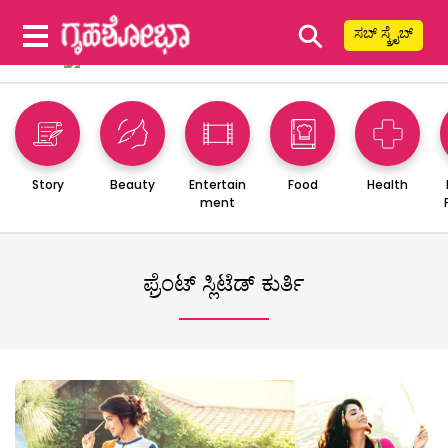
⚲
ಸಬ್ ಸ್ಕ್ರೈಬ್
Story
Beauty
Entertain
Food
Health
ment
ಫ್ರೆಂಟ್ ಸ್ಲಿಟೆಡ್ ಕುರ್ತಿ